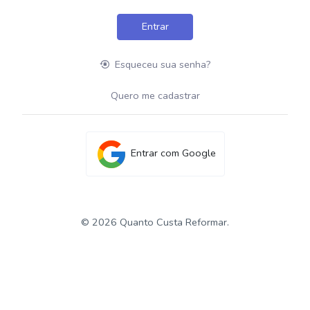
Entrar
Esqueceu sua senha?
Quero me cadastrar
Entrar com Google
© 2026 Quanto Custa Reformar.