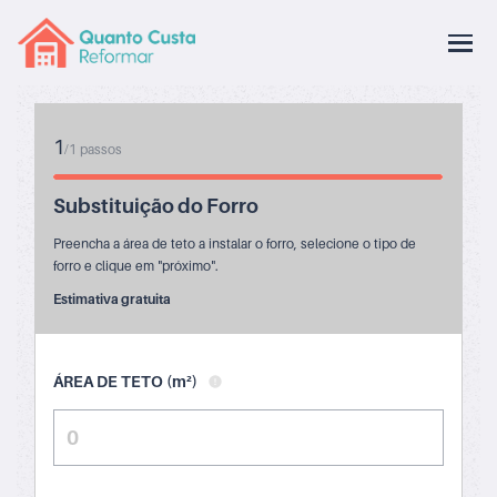
1
/
1
passos
Substituição do Forro
Preencha a área de teto a instalar o forro, selecione o tipo de
forro e clique em "próximo".
Estimativa gratuita
ÁREA DE TETO (m²)