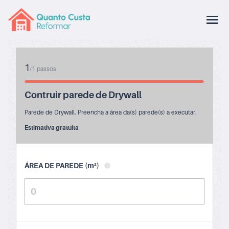
1
/
1
passos
Contruir parede de Drywall
Parede de Drywall. Preencha a área da(s) parede(s) a executar.
Estimativa gratuita
ÁREA DE PAREDE (m²)